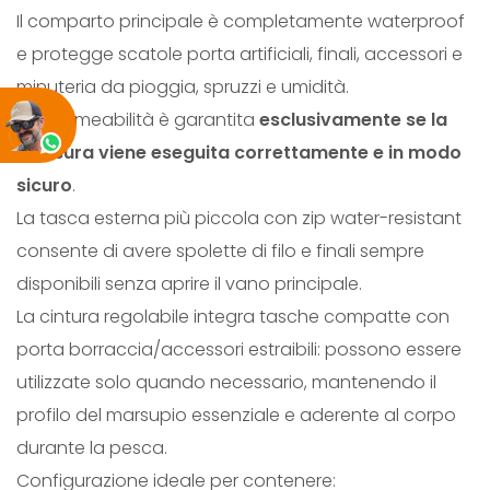
Il comparto principale è completamente waterproof
I
e protegge scatole porta artificiali, finali, accessori e
P
minuteria da pioggia, spruzzi e umidità.
P
L’impermeabilità è garantita
esclusivamente se la
A
chiusura viene eseguita correttamente e in modo
C
sicuro
.
K
La tasca esterna più piccola con zip water-resistant
q
consente di avere spolette di filo e finali sempre
u
disponibili senza aprire il vano principale.
a
La cintura regolabile integra tasche compatte con
n
porta borraccia/accessori estraibili: possono essere
t
utilizzate solo quando necessario, mantenendo il
i
profilo del marsupio essenziale e aderente al corpo
t
durante la pesca.
à
Configurazione ideale per contenere: