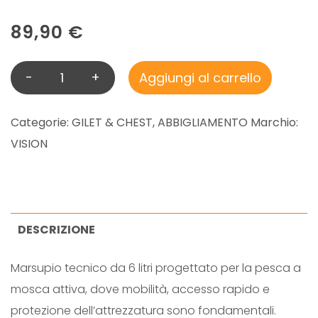
89,90
€
-
+
Aggiungi al carrello
A
Q
U
Categorie:
GILET & CHEST
,
ABBIGLIAMENTO
Marchio:
A
VISION
H
A
N
D
DESCRIZIONE
L
Marsupio tecnico da 6 litri progettato per la pesca a
E
mosca attiva, dove mobilità, accesso rapido e
S
protezione dell’attrezzatura sono fondamentali.
H