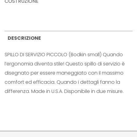
K
COSTRUZIONE
I
N
S
M
DESCRIZIONE
A
SPILLO DI SERVIZIO PICCOLO (Bodkin small) Quando
L
l’ergonomia diventa stile! Questo spillo di servizio è
L
disegnato per essere maneggiato con il massimo
q
comfort ed efficacia. Quando i dettagli fanno la
u
differenza. Made in U.S.A. Disponibile in due misure.
a
n
t
i
t