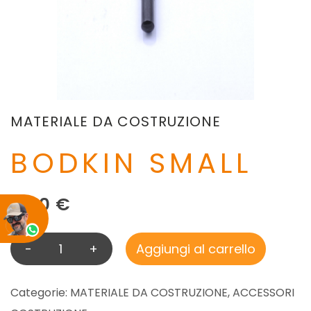
MATERIALE DA COSTRUZIONE
BODKIN SMALL
4,90
€
-
+
Aggiungi al carrello
B
O
D
Categorie:
MATERIALE DA COSTRUZIONE
,
ACCESSORI