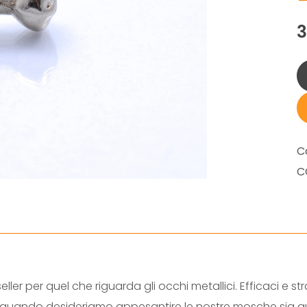
C
C
ller per quel che riguarda gli occhi metallici. Efficaci e s
ia sia quando desideriamo appesantire le nostre mosche s