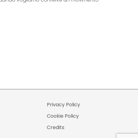
M
B
B
E
L
E
Y
E
S
q
u
Privacy Policy
a
Cookie Policy
n
t
Credits
i