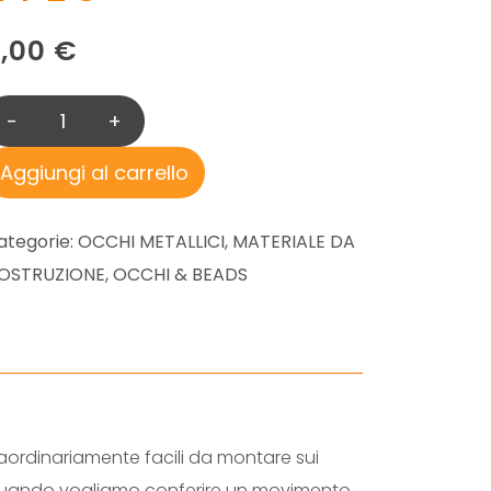
3,00
€
-
+
E
X
Aggiungi al carrello
T
R
ategorie:
OCCHI METALLICI
,
MATERIALE DA
A
OSTRUZIONE
,
OCCHI & BEADS
S
M
A
L
L
D
traordinariamente facili da montare sui
U
ia quando vogliamo conferire un movimento