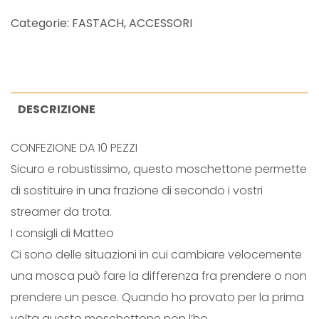
S
Categorie:
FASTACH
,
ACCESSORI
T
A
C
H
DESCRIZIONE
C
CONFEZIONE DA 10 PEZZI
L
Sicuro e robustissimo, questo moschettone permette
I
di sostituire in una frazione di secondo i vostri
P
streamer da trota.
q
I consigli di Matteo
u
Ci sono delle situazioni in cui cambiare velocemente
a
una mosca può fare la differenza fra prendere o non
n
prendere un pesce. Quando ho provato per la prima
t
volta questo moschettone non l’ho