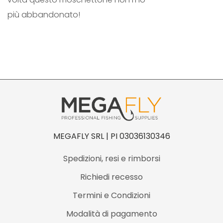
i
più abbandonato!
t
à
MEGAFLY SRL | PI 03036130346
Spedizioni, resi e rimborsi
Richiedi recesso
Termini e Condizioni
Modalità di pagamento