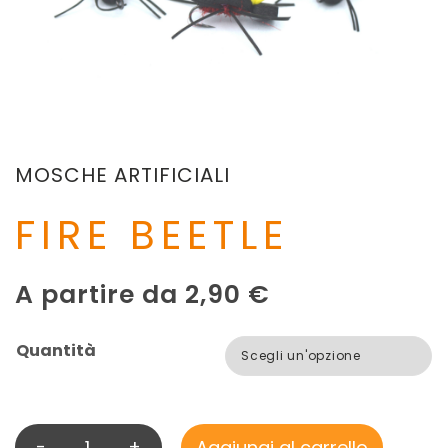
MOSCHE ARTIFICIALI
FIRE BEETLE
A partire da
2,90
€
Quantità
-
+
Aggiungi al carrello
F