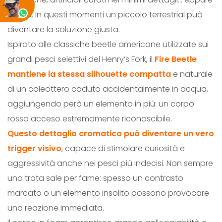
i
niente. In questi momenti un piccolo terrestrial può
t
diventare la soluzione giusta.
à
Ispirato alle classiche beetle americane utilizzate sui
grandi pesci selettivi del Henry’s Fork, il
Fire Beetle
mantiene la stessa silhouette compatta
e naturale
di un coleottero caduto accidentalmente in acqua,
aggiungendo però un elemento in più: un corpo
rosso acceso estremamente riconoscibile.
Questo dettaglio cromatico può diventare un vero
trigger visivo
, capace di stimolare curiosità e
aggressività anche nei pesci più indecisi. Non sempre
una trota sale per fame: spesso un contrasto
marcato o un elemento insolito possono provocare
una reazione immediata.