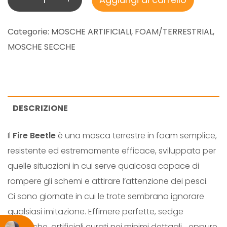
I
R
Categorie:
MOSCHE ARTIFICIALI
,
FOAM/TERRESTRIAL
,
E
MOSCHE SECCHE
B
E
E
T
DESCRIZIONE
L
Il
Fire Beetle
è una mosca terrestre in foam semplice,
E
resistente ed estremamente efficace, sviluppata per
q
quelle situazioni in cui serve qualcosa capace di
u
rompere gli schemi e attirare l’attenzione dei pesci.
a
Ci sono giornate in cui le trote sembrano ignorare
n
qualsiasi imitazione. Effimere perfette, sedge
t
realistiche, artificiali curati nei minimi dettagli… eppure