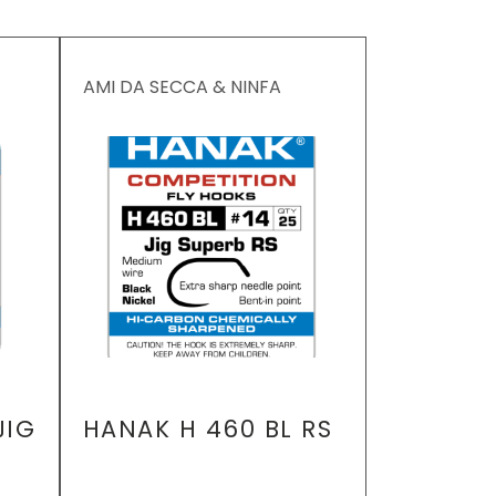
à
AMI DA SECCA & NINFA
AMI DA SEC
JIG
HANAK H 460 BL RS
HANAK H