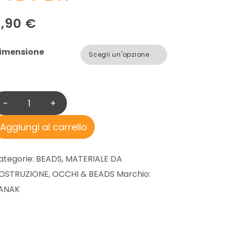
5,90
€
imensione
-
+
H
A
Aggiungi al carrello
N
A
ategorie:
BEADS
,
MATERIALE DA
K
OSTRUZIONE
,
OCCHI & BEADS
Marchio:
R
ANAK
O
U
N