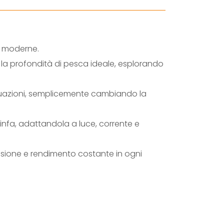
D
+
S
a moderne.
I
e la profondità di pesca ideale, esplorando
L
V
situazioni, semplicemente cambiando la
E
R
ninfa, adattandola a luce, corrente e
q
u
cisione e rendimento costante in ogni
a
n
t
i
t