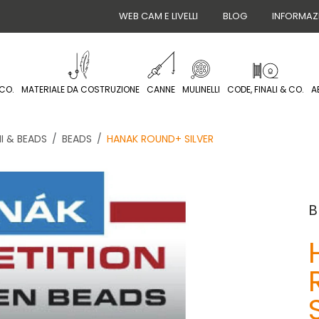
WEB CAM E LIVELLI
BLOG
INFORMAZ
CO.
MATERIALE DA COSTRUZIONE
CANNE
MULINELLI
CODE, FINALI & CO.
A
I & BEADS
BEADS
HANAK ROUND+ SILVER
B