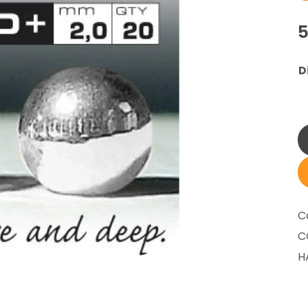
D
C
C
H