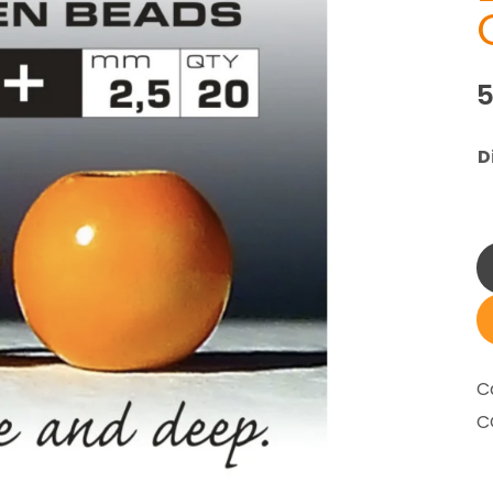
D
C
C