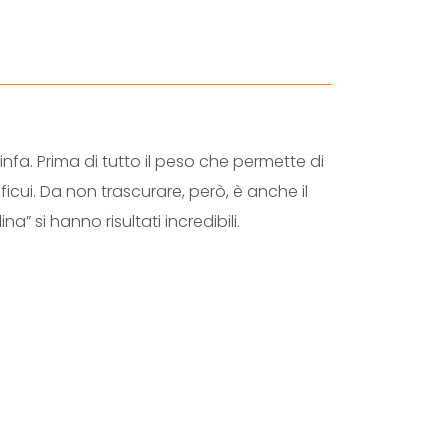
N
G
S
T
E
N
a. Prima di tutto il peso che permette di
B
cui. Da non trascurare, però, è anche il
E
” si hanno risultati incredibili.
A
D
F
L
U
O
+