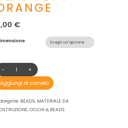
ORANGE
5,00
€
imensione
-
+
H
A
Aggiungi al carrello
N
A
ategorie:
BEADS
,
MATERIALE DA
K
OSTRUZIONE
,
OCCHI & BEADS
T
U