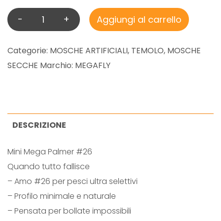
-
+
Aggiungi al carrello
L
A
M
Categorie:
MOSCHE ARTIFICIALI
,
TEMOLO
,
MOSCHE
I
SECCHE
Marchio:
MEGAFLY
N
I
M
E
DESCRIZIONE
G
Mini Mega Palmer #26
A
Quando tutto fallisce
P
– Amo #26 per pesci ultra selettivi
A
– Profilo minimale e naturale
L
– Pensata per bollate impossibili
M