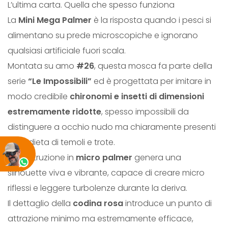
L’ultima carta. Quella che spesso funziona
E
La
Mini Mega Palmer
è la risposta quando i pesci si
R
alimentano su prede microscopiche e ignorano
#
qualsiasi artificiale fuori scala.
2
Montata su amo
#26
, questa mosca fa parte della
6
serie
“Le Impossibili”
ed è progettata per imitare in
q
modo credibile
chironomi e insetti di dimensioni
u
estremamente ridotte
, spesso impossibili da
a
distinguere a occhio nudo ma chiaramente presenti
n
nella dieta di temoli e trote.
t
La costruzione in
micro palmer
genera una
i
silhouette viva e vibrante, capace di creare micro
t
riflessi e leggere turbolenze durante la deriva.
à
Il dettaglio della
codina rosa
introduce un punto di
attrazione minimo ma estremamente efficace,