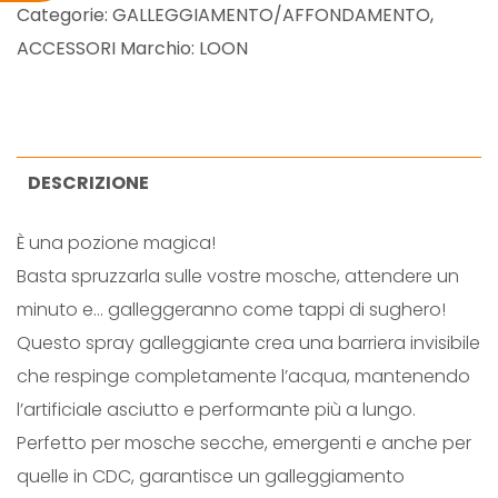
O
Categorie:
GALLEGGIAMENTO/AFFONDAMENTO
,
N
ACCESSORI
Marchio:
LOON
F
L
Y
S
DESCRIZIONE
P
È una pozione magica!
R
Basta spruzzarla sulle vostre mosche, attendere un
I
minuto e… galleggeranno come tappi di sughero!
T
Questo spray galleggiante crea una barriera invisibile
Z
che respinge completamente l’acqua, mantenendo
2
l’artificiale asciutto e performante più a lungo.
q
Perfetto per mosche secche, emergenti e anche per
u
quelle in CDC, garantisce un galleggiamento
a