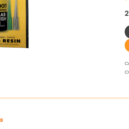
C
C
di