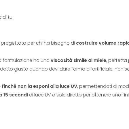
idi tu
V progettata per chi ha bisogno di
costruire volume rap
sta formulazione ha una
viscosità simile al miele
, perfetta
dotto giusto quando devi dare forma all’artificiale, non solo
inché non la esponi alla luce UV
, permettendoti di mode
a 15 secondi
di luce UV o sole diretto per ottenere una fin
e