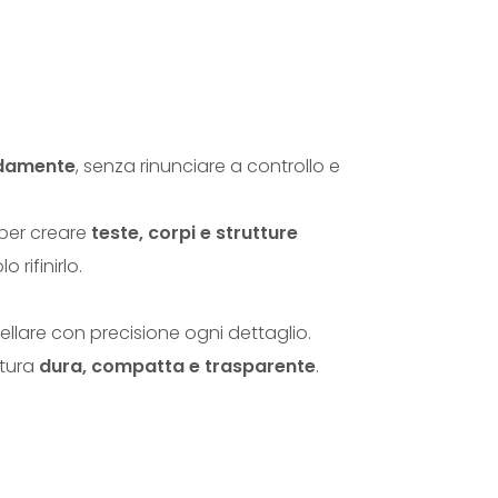
L
Y
F
I
N
idamente
, senza rinunciare a controllo e
I
S
 per creare
teste, corpi e strutture
H
 rifinirlo.
T
H
llare con precisione ogni dettaglio.
I
itura
dura, compatta e trasparente
.
C
K
q
u