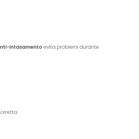
a
n
t
i
t
nti-intasamento
evita problemi durante
à
orretta.