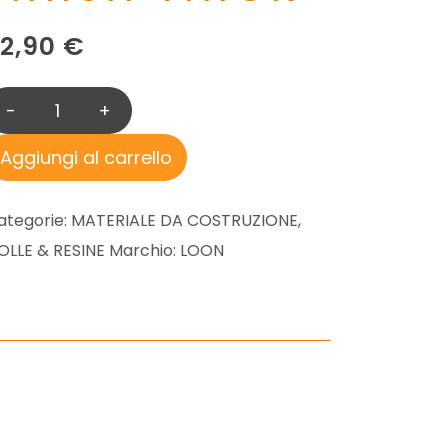
22,90
€
-
+
L
O
Aggiungi al carrello
O
N
ategorie:
MATERIALE DA COSTRUZIONE
,
U
OLLE & RESINE
Marchio:
LOON
V
C
L
E
A
R
F