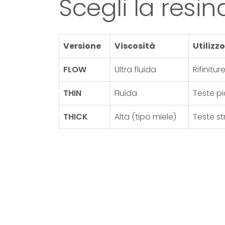
Scegli la resin
Versione
Viscosità
Utilizz
FLOW
Ultra fluida
Rifinitu
THIN
Fluida
Teste pi
THICK
Alta (tipo miele)
Teste st