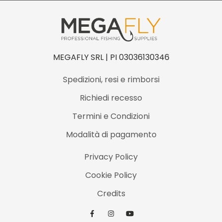
C
i
n
n
MEGAFLY SRL | PI 03036130346
a
Spedizioni, resi e rimborsi
m
Richiedi recesso
o
n
Termini e Condizioni
T
Modalità di pagamento
i
Privacy Policy
p
q
Cookie Policy
u
Credits
a
n