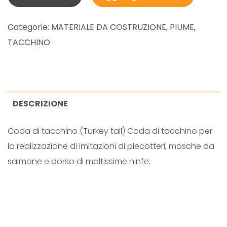
Z
A
Categorie:
MATERIALE DA COSTRUZIONE
,
PIUME
,
R
TACCHINO
K
T
U
R
DESCRIZIONE
K
Coda di tacchino (Turkey tail) Coda di tacchino per
E
la realizzazione di imitazioni di plecotteri, mosche da
Y
salmone e dorso di moltissime ninfe.
T
A
I
L
-