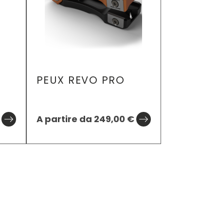
PEUX REVO PRO
TIEMCO
SUPER 
A partire da
249,00
€
FLOATA
8,90
€