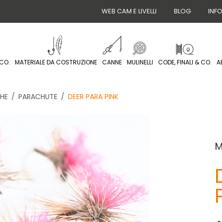
WEB CAM E LIVELLI
BLOG
INF
CO.
MATERIALE DA COSTRUZIONE
CANNE
MULINELLI
CODE, FINALI & CO.
A
HE
PARACHUTE
DEER PARA PINK
M