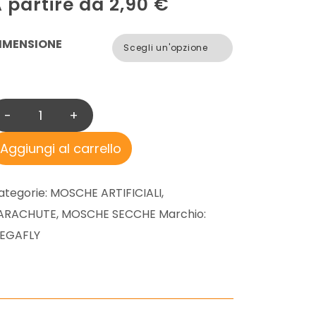
 partire da
2,90
€
IMENSIONE
-
+
D
E
Aggiungi al carrello
E
R
ategorie:
MOSCHE ARTIFICIALI
,
P
ARACHUTE
,
MOSCHE SECCHE
Marchio:
A
EGAFLY
R
A
P
I