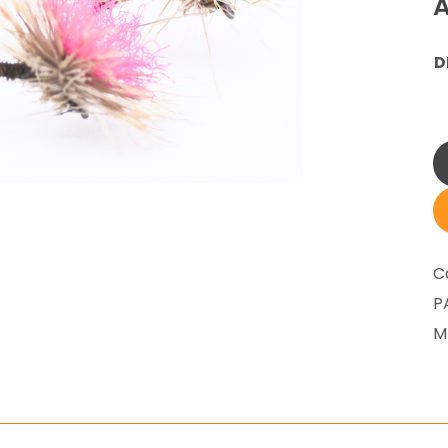
A
D
C
P
M