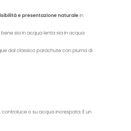
N
K
sibilità e presentazione naturale
in
q
u
a bene sia in acqua lenta sia in acqua
a
n
ingue dal classico parachute con piuma di
t
i
t
à
, controluce o su acqua increspata. È un