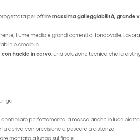
rogettata per offrire
massima galleggiabilità, grande vi
rrente, fiume medio e grandi correnti di fondovalle. Lavor
ile e credibile.
con hackle in cervo
, una soluzione tecnica che la dist
lunga
 controllare perfettamente la mosca anche in luce piatta
la deriva con precisione o pescare a distanza.
are montata a lungo sul finale: