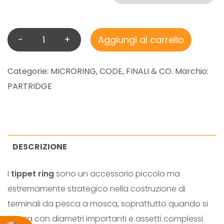
-
+
Aggiungi al carrello
P
A
R
Categorie:
MICRORING
,
CODE, FINALI & CO.
Marchio:
T
PARTRIDGE
R
I
D
G
DESCRIZIONE
E
I
tippet ring
sono un accessorio piccolo ma
T
estremamente strategico nella costruzione di
I
terminali da pesca a mosca, soprattutto quando si
P
lavora con diametri importanti e assetti complessi.
P