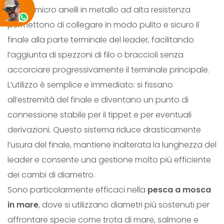
Questi micro anelli in metallo ad alta resistenza
E
permettono di collegare in modo pulito e sicuro il
T
finale alla parte terminale del leader, facilitando
O
l’aggiunta di spezzoni di filo o braccioli senza
V
accorciare progressivamente il terminale principale.
A
L’utilizzo è semplice e immediato: si fissano
L
all’estremità del finale e diventano un punto di
R
connessione stabile per il tippet e per eventuali
I
derivazioni. Questo sistema riduce drasticamente
N
l’usura del finale, mantiene inalterata la lunghezza del
G
leader e consente una gestione molto più efficiente
S
dei cambi di diametro.
q
Sono particolarmente efficaci nella
pesca a mosca
u
in mare
, dove si utilizzano diametri più sostenuti per
a
affrontare specie come trota di mare, salmone e
n