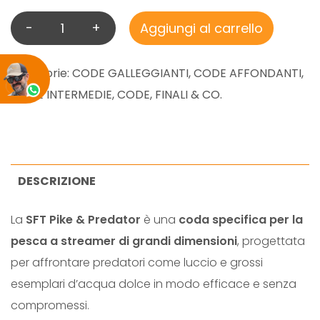
-
+
Aggiungi al carrello
S
F
T
Categorie:
CODE GALLEGGIANTI
,
CODE AFFONDANTI
,
P
CODE INTERMEDIE
,
CODE, FINALI & CO.
I
K
E
&
DESCRIZIONE
P
La
SFT Pike & Predator
è una
coda specifica per la
R
pesca a streamer di grandi dimensioni
, progettata
E
per affrontare predatori come luccio e grossi
D
esemplari d’acqua dolce in modo efficace e senza
A
compromessi.
T