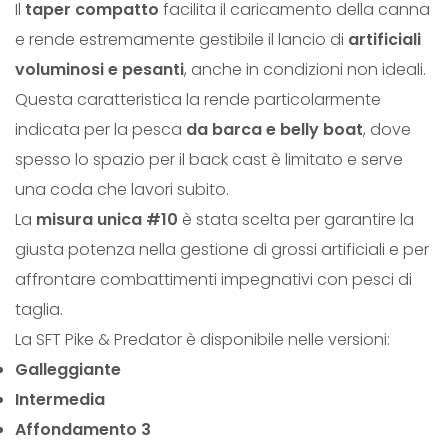
Il
taper compatto
facilita il caricamento della canna
O
e rende estremamente gestibile il lancio di
artificiali
R
voluminosi e pesanti
, anche in condizioni non ideali.
q
Questa caratteristica la rende particolarmente
u
indicata per la pesca
da barca e belly boat
, dove
a
spesso lo spazio per il back cast è limitato e serve
n
una coda che lavori subito.
t
La
misura unica #10
è stata scelta per garantire la
i
giusta potenza nella gestione di grossi artificiali e per
t
affrontare combattimenti impegnativi con pesci di
à
taglia.
La SFT Pike & Predator è disponibile nelle versioni:
Galleggiante
Intermedia
Affondamento 3