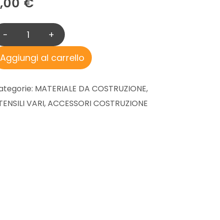
2,00
€
-
+
S
P
Aggiungi al carrello
I
L
ategorie:
MATERIALE DA COSTRUZIONE
,
L
TENSILI VARI
,
ACCESSORI COSTRUZIONE
O
D
I
S
E
R
V
I