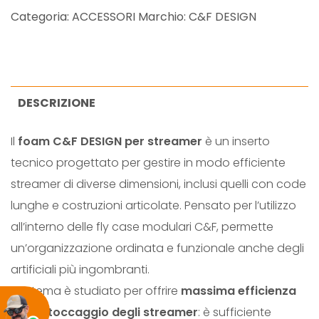
R
Categoria:
ACCESSORI
Marchio:
C&F DESIGN
E
A
M
E
DESCRIZIONE
R
Il
foam C&F DESIGN per streamer
è un inserto
S
tecnico progettato per gestire in modo efficiente
Y
streamer di diverse dimensioni, inclusi quelli con code
S
lunghe e costruzioni articolate. Pensato per l’utilizzo
T
all’interno delle fly case modulari C&F, permette
E
un’organizzazione ordinata e funzionale anche degli
M
artificiali più ingombranti.
F
Il sistema è studiato per offrire
massima efficienza
O
nello stoccaggio degli streamer
: è sufficiente
A