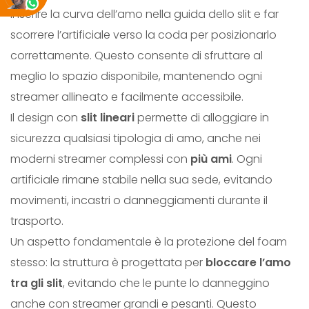
inserire la curva dell’amo nella guida dello slit e far
M
scorrere l’artificiale verso la coda per posizionarlo
L
correttamente. Questo consente di sfruttare al
A
meglio lo spazio disponibile, mantenendo ogni
R
streamer allineato e facilmente accessibile.
G
Il design con
slit lineari
permette di alloggiare in
E
sicurezza qualsiasi tipologia di amo, anche nei
q
moderni streamer complessi con
più ami
. Ogni
u
artificiale rimane stabile nella sua sede, evitando
a
movimenti, incastri o danneggiamenti durante il
n
trasporto.
t
Un aspetto fondamentale è la protezione del foam
i
stesso: la struttura è progettata per
bloccare l’amo
t
tra gli slit
, evitando che le punte lo danneggino
à
anche con streamer grandi e pesanti. Questo