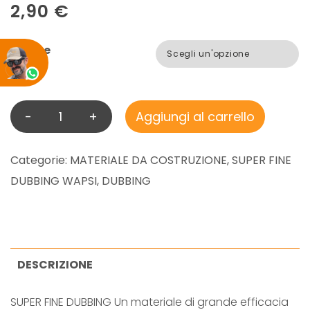
2,90
€
Colore
-
+
Aggiungi al carrello
S
U
P
Categorie:
MATERIALE DA COSTRUZIONE
,
SUPER FINE
E
DUBBING WAPSI
,
DUBBING
R
F
I
N
DESCRIZIONE
E
SUPER FINE DUBBING Un materiale di grande efficacia
D