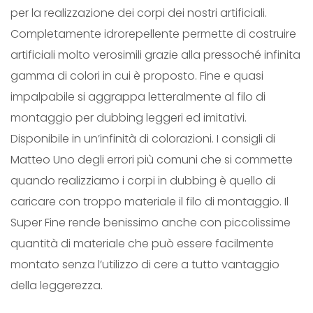
per la realizzazione dei corpi dei nostri artificiali.
U
Completamente idrorepellente permette di costruire
B
artificiali molto verosimili grazie alla pressoché infinita
B
gamma di colori in cui è proposto. Fine e quasi
I
impalpabile si aggrappa letteralmente al filo di
N
montaggio per dubbing leggeri ed imitativi.
G
Disponibile in un’infinità di colorazioni. I consigli di
q
Matteo Uno degli errori più comuni che si commette
u
quando realizziamo i corpi in dubbing è quello di
a
caricare con troppo materiale il filo di montaggio. Il
n
Super Fine rende benissimo anche con piccolissime
t
quantità di materiale che può essere facilmente
i
montato senza l’utilizzo di cere a tutto vantaggio
t
della leggerezza.
à