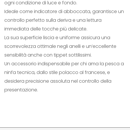
ogni condizione di luce e fondo.
A
Ideale come indicatore di abboccata, garantisce un
T
controllo perfetto sulla deriva e una lettura
O
immediata delle tocche più delicate.
R
La sua superficie liscia e uniforme assicura una
L
scorrevolezza ottimale negli anelli e un’eccellente
I
sensibilità anche con tippet sottilissimi.
N
Un accessorio indispensabile per chi ama la pesca a
E
ninfa tecnica, dallo stile polacco al francese, e
q
desidera precisione assoluta nel controllo della
u
presentazione.
a
n
t
i
t