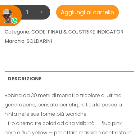
-
+
Aggiungi al carrello
T
H
R
Categorie:
CODE, FINALI & CO.
,
STRIKE INDICATOR
E
Marchio:
SOLDARINI
E
T
O
N
DESCRIZIONE
E
Bobina da 30 metri di monofilo tricolore di ultima
I
generazione, pensato per chi pratica la pesca a
N
ninfa nelle sue forme più tecniche.
D
Il filo alterna tre colori ad alta visibilità — fluo pink,
I
nero e fluo yellow — per offrire massimo contrasto in
C