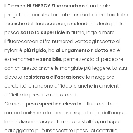
Il
Tiemco HI ENERGY Fluorocarbon
è un finale
U
progettato per sfruttare al massimo le caratteristiche
O
tecniche del fluorocarbon, rendendolo ideale per la
R
pesca
sotto la superficie
in fiume, lago e mare.
O
Il fluorocarbon offre numerosi vantaggi rispetto al
C
nylon: è
più rigido
, ha
allungamento ridotto
ed è
A
estremamente
sensibile
, permettendo di percepire
R
con chiarezza anche le mangiate più leggere. La sua
B
elevata
resistenza all’abrasione
e la maggiore
O
durabilità lo rendono affidabile anche in ambienti
N
difficili o in presenza di ostacoli.
H
Grazie al
peso specifico elevato
, il fluorocarbon
I
rompe facilmente la tensione superficiale dell’acqua.
E
In condizioni di acqua ferma o cristallina, un tippet
N
galleggiante può insospettire i pesci; al contrario, il
E