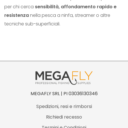
per chi cerca
sensibilità, affondamento rapido e
R
resistenza
nella pesca a ninfa, streamer o altre
E
tecniche sub-superficiali.
D
L
E
A
D
E
R
A
K
MEGAFLY SRL | PI 03036130346
R
Spedizioni, resi e rimborsi
O
Richiedi recesso
N
9
Termini e Condizioni