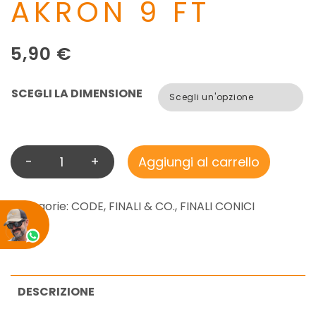
AKRON 9 FT
5,90
€
SCEGLI LA DIMENSIONE
-
+
Aggiungi al carrello
T
I
E
Categorie:
CODE, FINALI & CO.
,
FINALI CONICI
M
C
O
F
DESCRIZIONE
L