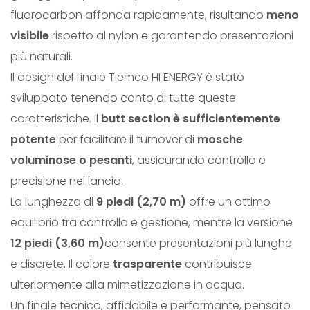
fluorocarbon affonda rapidamente, risultando
meno
R
visibile
rispetto al nylon e garantendo presentazioni
G
più naturali.
Y
Il design del finale Tiemco HI ENERGY è stato
K
sviluppato tenendo conto di tutte queste
N
caratteristiche. Il
butt section è sufficientemente
O
potente
per facilitare il turnover di
mosche
T
voluminose o pesanti
, assicurando controllo e
L
precisione nel lancio.
E
La lunghezza di
9 piedi (2,70 m)
offre un ottimo
S
equilibrio tra controllo e gestione, mentre la versione
S
12 piedi (3,60 m)
consente presentazioni più lunghe
T
e discrete. Il colore
trasparente
contribuisce
A
ulteriormente alla mimetizzazione in acqua.
P
Un finale tecnico, affidabile e performante, pensato
E