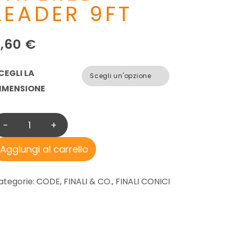
LEADER 9FT
3,60
€
CEGLI LA
IMENSIONE
-
+
T
I
Aggiungi al carrello
E
M
ategorie:
CODE, FINALI & CO.
,
FINALI CONICI
C
O
S