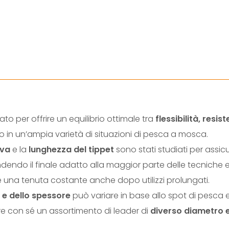
to per offrire un equilibrio ottimale tra
flessibilità, resi
lo in un’ampia varietà di situazioni di pesca a mosca.
iva
e la
lunghezza del tippet
sono stati studiati per assic
endendo il finale adatto alla maggior parte delle tecniche e
una tenuta costante anche dopo utilizzi prolungati.
a e dello spessore
può variare in base allo spot di pesca e 
e con sé un assortimento di leader di
diverso diametro 