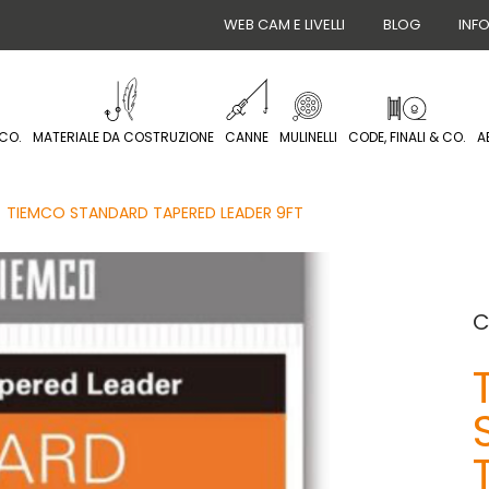
WEB CAM E LIVELLI
BLOG
INF
CO.
MATERIALE DA COSTRUZIONE
CANNE
MULINELLI
CODE, FINALI & CO.
A
TIEMCO STANDARD TAPERED LEADER 9FT
C