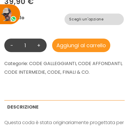
39,90
€
Modello
-
+
Aggiungi al carrello
V
I
S
Categorie:
CODE GALLEGGIANTI
,
CODE AFFONDANTI
,
I
CODE INTERMEDIE
,
CODE, FINALI & CO.
O
N
A
T
DESCRIZIONE
T
Questa coda è stata originariamente progettata per
A