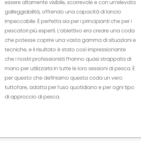
essere altamente visibile, scorrevole e con un’elevata
C
galleggiabilità, offrendo una capacità di lancio
K
impeccabile. È perfetta sia per i principianti che per i
q
pescatori più esperti. L’obiettivo era creare una coda
u
che potesse coprire una vasta gamma di situazioni e
a
tecniche, e il risultato è stato così impressionante
n
che i nostri professionisti l’hanno quasi strappata di
t
mano per utilizzarla in tutte le loro sessioni di pesca. È
i
per questo che definiamo questa coda un vero
t
tuttofare, adatta per l’uso quotidiano e per ogni tipo
à
di approccio di pesca.