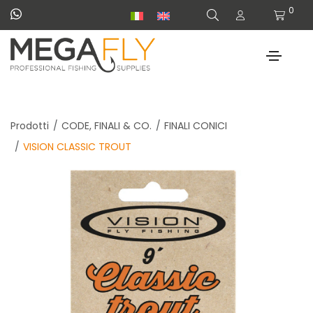
0
Prodotti
CODE, FINALI & CO.
FINALI CONICI
VISION CLASSIC TROUT