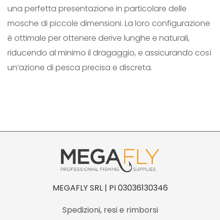
una perfetta presentazione in particolare delle
S
mosche di piccole dimensioni. La loro configurazione
S
è ottimale per ottenere derive lunghe e naturali,
I
riducendo al minimo il dragaggio, e assicurando così
C
un’azione di pesca precisa e discreta.
T
R
O
U
T
q
u
a
n
MEGAFLY SRL | PI 03036130346
t
Spedizioni, resi e rimborsi
i