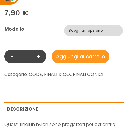
7,90
€
Modello
-
+
Aggiungi al carrello
V
I
S
Categorie:
CODE, FINALI & CO.
,
FINALI CONICI
I
O
N
C
DESCRIZIONE
L
Questi finali in nylon sono progettati per garantire
A