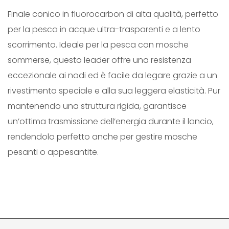
Finale conico in fluorocarbon di alta qualità, perfetto
I
per la pesca in acque ultra-trasparenti e a lento
S
scorrimento. Ideale per la pesca con mosche
M
sommerse, questo leader offre una resistenza
A
eccezionale ai nodi ed è facile da legare grazie a un
F
rivestimento speciale e alla sua leggera elasticità. Pur
L
mantenendo una struttura rigida, garantisce
U
un’ottima trasmissione dell’energia durante il lancio,
O
rendendolo perfetto anche per gestire mosche
R
pesanti o appesantite.
O
C
A
R
B