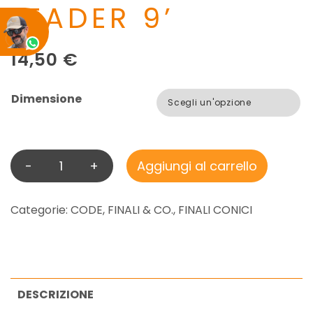
LEADER 9’
14,50
€
Dimensione
-
+
Aggiungi al carrello
V
I
S
Categorie:
CODE, FINALI & CO.
,
FINALI CONICI
I
O
N
P
DESCRIZIONE
R