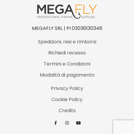
O
N
L
E
MEGAFLY SRL | PI 03036130346
A
Spedizioni, resi e rimborsi
D
Richiedi recesso
E
R
Termini e Condizioni
9
Modalità di pagamento
’
Privacy Policy
q
u
Cookie Policy
a
Credits
n
t