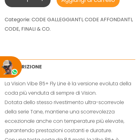
I
S
Categorie:
CODE GALLEGGIANTI
,
CODE AFFONDANTI
,
I
CODE, FINALI & CO.
O
N
V
I
DESCRIZIONE
B
La Vision Vibe 85+ Fly Line è la versione evoluta della
E
coda più venduta di sempre di Vision.
8
Dotata dello stesso rivestimento ultra-scorrevole
5
della serie Tane, mantiene una scorrevolezza
q
eccezionale anche con temperature più elevate,
u
garantendo prestazioni costanti e durature.
a
Con una testa corta da 8,5 metri, la Vibe 85+ è