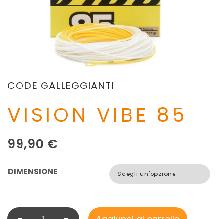
CODE GALLEGGIANTI
VISION VIBE 85
99,90
€
DIMENSIONE
-
+
Aggiungi al carrello
V