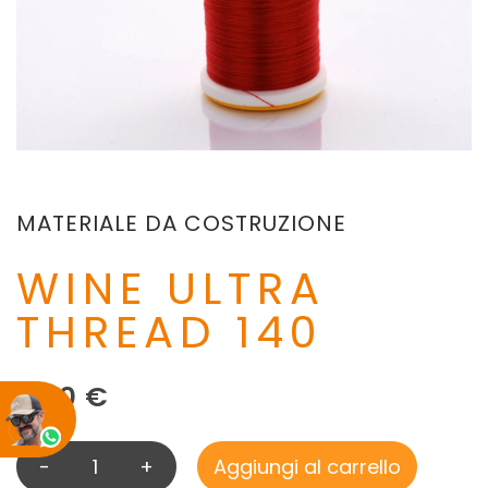
MATERIALE DA COSTRUZIONE
WINE ULTRA
THREAD 140
2,00
€
-
+
Aggiungi al carrello
W