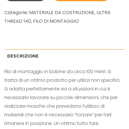
I
N
Categorie:
MATERIALE DA COSTRUZIONE
,
ULTRA
E
THREAD 140
,
FILO DI MONTAGGIO
U
L
T
R
DESCRIZIONE
A
Filo di montaggio in bobine da circa 100 metri. Si
T
tratta di un ottimo prodotto per utilizzi non specifici.
H
Si adatta perfettamente sia a situazioni in cui è
R
necessario lavorare su piccole dimensioni, che per
E
realizzare mosche che prevedono l’utilizzo di
A
materiali che non è necessario “forzare” per farli
D
rimanere in posizione. Un ottimo tutto fare.
1