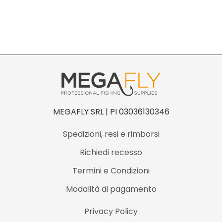
4
0
q
u
a
n
t
i
MEGAFLY SRL | PI 03036130346
t
Spedizioni, resi e rimborsi
à
Richiedi recesso
Termini e Condizioni
Modalità di pagamento
Privacy Policy