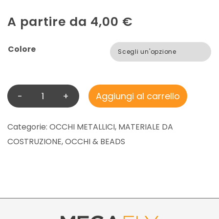
A partire da
4,00
€
Colore
-
+
Aggiungi al carrello
X
-
L
Categorie:
OCCHI METALLICI
,
MATERIALE DA
A
COSTRUZIONE
,
OCCHI & BEADS
R
G
E
D
O