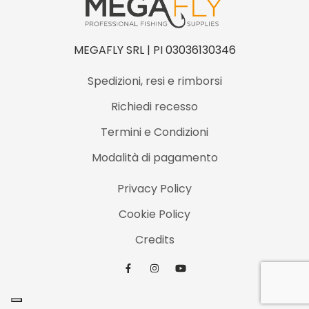
U
B
MEGAFLY SRL | PI 03036130346
L
E
Spedizioni, resi e rimborsi
P
Richiedi recesso
U
Termini e Condizioni
P
Modalità di pagamento
I
L
Privacy Policy
q
Cookie Policy
u
Credits
a
n
t
i