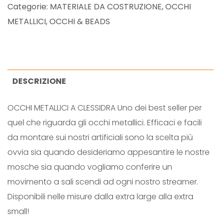
L
Categorie:
MATERIALE DA COSTRUZIONE
,
OCCHI
A
METALLICI
,
OCCHI & BEADS
R
G
E
D
DESCRIZIONE
U
OCCHI METALLICI A CLESSIDRA Uno dei best seller per
M
quel che riguarda gli occhi metallici. Efficaci e facili
B
da montare sui nostri artificiali sono la scelta più
B
ovvia sia quando desideriamo appesantire le nostre
E
mosche sia quando vogliamo conferire un
L
movimento a sali scendi ad ogni nostro streamer.
E
Disponibili nelle misure dalla extra large alla extra
Y
small!
E