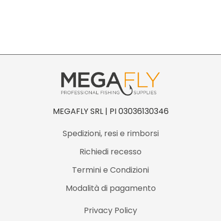
S
q
u
a
n
t
i
t
MEGAFLY SRL | PI 03036130346
à
Spedizioni, resi e rimborsi
Richiedi recesso
Termini e Condizioni
Modalità di pagamento
Privacy Policy