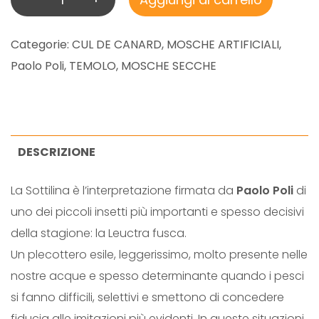
A
S
Categorie:
CUL DE CANARD
,
MOSCHE ARTIFICIALI
,
O
Paolo Poli
,
TEMOLO
,
MOSCHE SECCHE
T
T
I
L
DESCRIZIONE
I
La Sottilina è l’interpretazione firmata da
Paolo Poli
di
N
uno dei piccoli insetti più importanti e spesso decisivi
A
della stagione: la Leuctra fusca.
q
Un plecottero esile, leggerissimo, molto presente nelle
u
nostre acque e spesso determinante quando i pesci
a
si fanno difficili, selettivi e smettono di concedere
n
fiducia alle imitazioni più evidenti. In queste situazioni