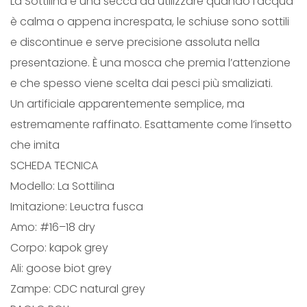
La Sottilina è una secca da utilizzare quando l’acqua
è calma o appena increspata, le schiuse sono sottili
e discontinue e serve precisione assoluta nella
presentazione. È una mosca che premia l’attenzione
e che spesso viene scelta dai pesci più smaliziati.
Un artificiale apparentemente semplice, ma
estremamente raffinato. Esattamente come l’insetto
che imita
SCHEDA TECNICA
Modello: La Sottilina
Imitazione: Leuctra fusca
Amo: #16–18 dry
Corpo: kapok grey
Ali: goose biot grey
Zampe: CDC natural grey