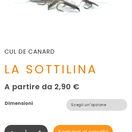
CUL DE CANARD
LA SOTTILINA
A partire da
2,90
€
Dimensioni
-
+
Aggiungi al carrello
L