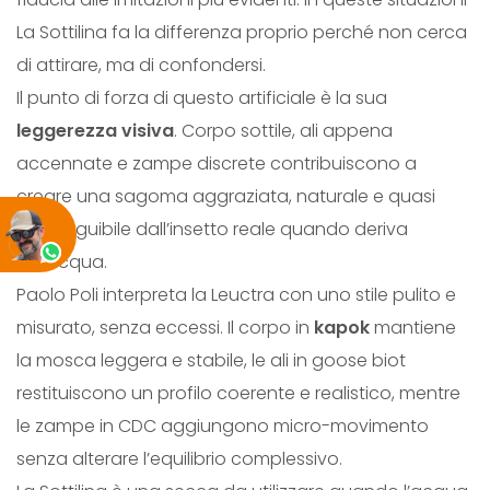
t
La Sottilina fa la differenza proprio perché non cerca
i
di attirare, ma di confondersi.
t
Il punto di forza di questo artificiale è la sua
à
leggerezza visiva
. Corpo sottile, ali appena
accennate e zampe discrete contribuiscono a
creare una sagoma aggraziata, naturale e quasi
indistinguibile dall’insetto reale quando deriva
sull’acqua.
Paolo Poli interpreta la Leuctra con uno stile pulito e
misurato, senza eccessi. Il corpo in
kapok
mantiene
la mosca leggera e stabile, le ali in goose biot
restituiscono un profilo coerente e realistico, mentre
le zampe in CDC aggiungono micro-movimento
senza alterare l’equilibrio complessivo.