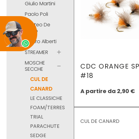
Giulio Martini
Paolo Poli
Matteo De
Falco
Mauro Alberti
STREAMER
MOSCHE
CDC ORANGE S
SECCHE
#18
CUL DE
CANARD
A partire da
2,90
€
LE CLASSICHE
FOAM/TERRES
TRIAL
CUL DE CANARD
PARACHUTE
SEDGE