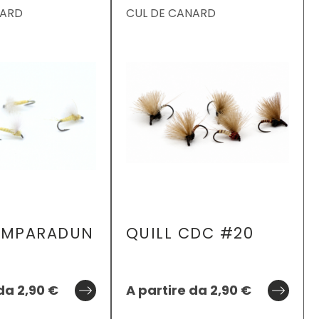
NARD
CUL DE CANARD
OMPARADUN
QUILL CDC #20
 da
2,90
€
A partire da
2,90
€