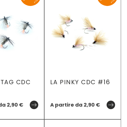
 TAG CDC
LA PINKY CDC #16
 da
2,90
€
A partire da
2,90
€