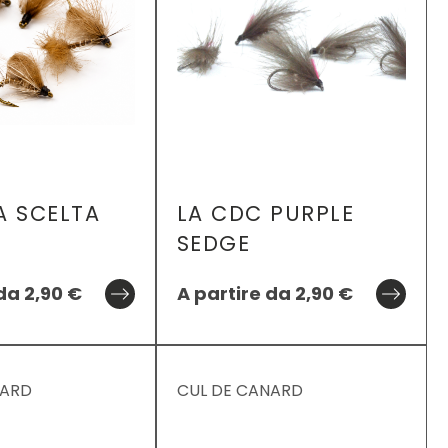
A SCELTA
LA CDC PURPLE
SEDGE
 da
2,90
€
A partire da
2,90
€
NARD
CUL DE CANARD