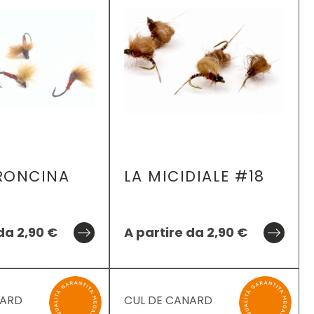
RONCINA
LA MICIDIALE #18
 da
2,90
€
A partire da
2,90
€
NARD
CUL DE CANARD