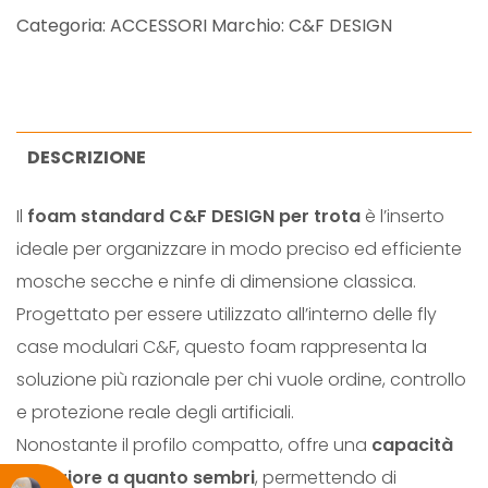
A
Categoria:
ACCESSORI
Marchio:
C&F DESIGN
N
D
A
R
DESCRIZIONE
D
Il
foam standard C&F DESIGN per trota
è l’inserto
S
ideale per organizzare in modo preciso ed efficiente
Y
mosche secche e ninfe di dimensione classica.
S
Progettato per essere utilizzato all’interno delle fly
T
case modulari C&F, questo foam rappresenta la
E
soluzione più razionale per chi vuole ordine, controllo
M
e protezione reale degli artificiali.
F
Nonostante il profilo compatto, offre una
capacità
O
superiore a quanto sembri
, permettendo di
A