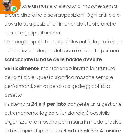
trasportare un numero elevato di mosche senza
M
creare disordine o sovrapposizioni. Ogni artificiale
L
trova la sua posizione, rimanendo stabile anche
A
durante gli spostamenti.
R
Uno degli aspetti tecnici più rilevanti è la protezione
G
delle hackle: il design del foam è studiato per
non
E
schiacciare la base delle hackle avvolte
q
verticalmente
, mantenendo intatta la struttura
u
dell’artificiale. Questo significa mosche sempre
a
performanti, senza perdita di galleggiabilità o
n
assetto.
t
Il sistema a
24 slit per lato
consente una gestione
i
estremamente logica e funzionale. È possibile
t
organizzare le mosche per misura in modo preciso,
à
ad esempio disponendo
6 artificiali per 4 misure