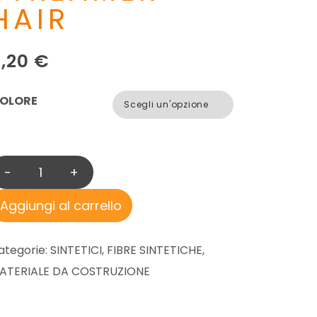
HAIR
9,20
€
OLORE
-
+
T
O
Aggiungi al carrello
M
M
ategorie:
SINTETICI
,
FIBRE SINTETICHE
,
I
ATERIALE DA COSTRUZIONE
F
L