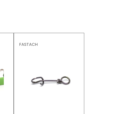
FASTACH
CODE AFFO