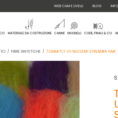
WEB CAM E LIVELLI
BLOG
INF
CO.
MATERIALE DA COSTRUZIONE
CANNE
MULINELLI
CODE, FINALI & CO.
A
TICI
FIBRE SINTETICHE
TOMMI FLY UV NUCLEAR STREAMER HAIR
S