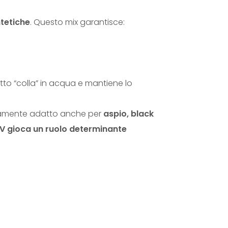
M
E
ntetiche
. Questo mix garantisce:
R
H
A
I
fetto “colla” in acqua e mantiene lo
R
q
tamente adatto anche per
aspio, black
u
 UV gioca un ruolo determinante
a
n
t
i
t
à