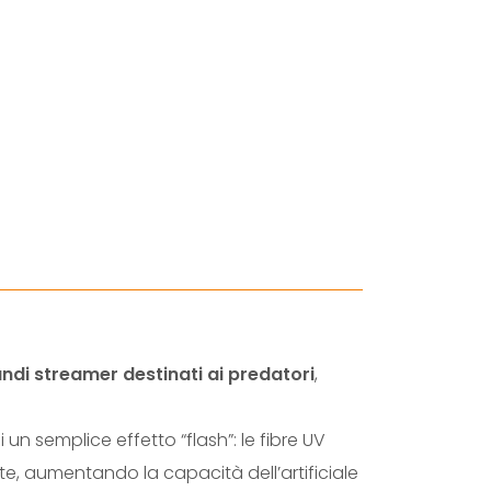
Y
U
V
N
U
C
L
E
A
R
S
T
ndi streamer destinati ai predatori
,
R
E
di un semplice effetto “flash”: le fibre UV
A
te, aumentando la capacità dell’artificiale