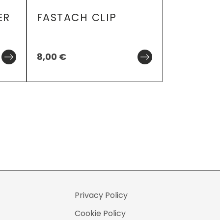
ER
FASTACH CLIP
MEGA 
8,00
€
89,90
€
Privacy Policy
Cookie Policy