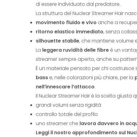
di essere individuato dal predatore.
La struttura del Nuclear Streamer Hair na
movimento fluido e vivo
anche a recuperi
ritorno elastico immediato
, senza collas
silhouette stabile
, che mantiene volume e
La
leggera ruvidità delle fibre
è un vantag
streamer sempre aperto, anche su pattern
È un materiale pensato per chi costruisce
bass
e, nelle colorazioni più chiare, per la
nell’innescare l’attacco
.
Il Nuclear Streamer Hair è la scelta giusta
grandi volumi senza rigidità
controllo totale del profilo
uno streamer che
lavora davvero in acq
Leggi il nostro approfondimento sul Nucl