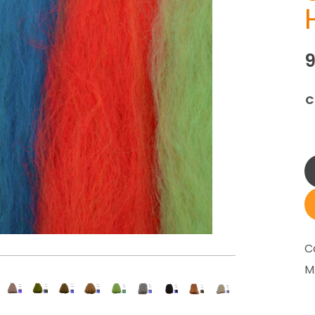
C
C
M