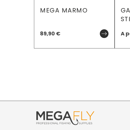
MEGA MARMO
GA
ST
89,90
€
A p