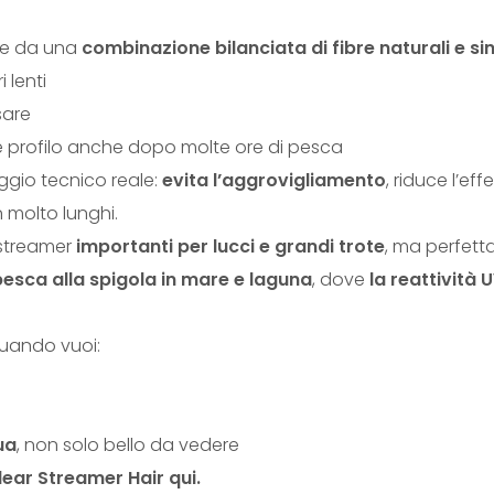
sce da una
combinazione bilanciata di fibre naturali e si
 lenti
sare
 profilo anche dopo molte ore di pesca
gio tecnico reale:
evita l’aggrovigliamento
, riduce l’ef
 molto lunghi.
 streamer
importanti per lucci e grandi trote
, ma perfet
pesca alla spigola in mare e laguna
, dove
la reattività
 quando vuoi:
ua
, non solo bello da vedere
ear Streamer Hair qui.