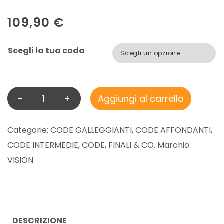
109,90
€
Scegli la tua coda
-
+
Aggiungi al carrello
V
I
S
Categorie:
CODE GALLEGGIANTI
,
CODE AFFONDANTI
,
I
CODE INTERMEDIE
,
CODE, FINALI & CO.
Marchio:
O
VISION
N
G
R
A
DESCRIZIONE