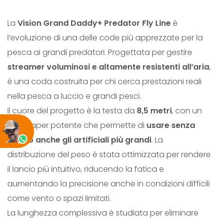
N
La
Vision Grand Daddy+ Predator Fly Line
è
D
l’evoluzione di una delle code più apprezzate per la
D
pesca ai grandi predatori. Progettata per gestire
A
streamer voluminosi e altamente resistenti all’aria
,
D
è una coda costruita per chi cerca prestazioni reali
D
nella pesca a luccio e grandi pesci.
Y
Il cuore del progetto è la testa da
8,5 metri
, con un
+
front taper potente che permette di
usare senza
q
sforzo anche gli artificiali più grandi
. La
u
distribuzione del peso è stata ottimizzata per rendere
a
il lancio più intuitivo, riducendo la fatica e
n
aumentando la precisione anche in condizioni difficili
t
come vento o spazi limitati.
i
La lunghezza complessiva è studiata per eliminare
t