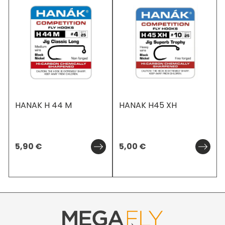
HANAK H 44 M
HANAK H45 XH
5,90
€
5,00
€